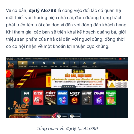
Về cơ bản,
đại lý Alo789
là công việc đối tác có quan hệ
mật thiết với thương hiệu nhà cái, đảm đương trọng trách
phát triển tên tuổi của đơn vị đến với đông đảo khách hàng.
Khi tham gia, các bạn sẽ triển khai kế hoạch quảng bá, giới
thiệu sản phẩm của nhà cái đến với người dùng, đồng thời
có cơ hội nhận về một khoản lợi nhuận cực khủng.
Tổng quan về đại lý tại Alo789