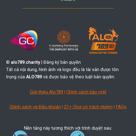
©
alo789.charity
| Đăng ký bản quyền
Tất cả nội dung, hình ảnh và logo đều là tài sản được tôn
trọng của
ALO789
và được bảo vệ theo luật bản quyền.
Giới thiệu Alo789
|
Chính sách bảo mật
Chính sách và Điều khoản
|
21+ Chơi có trách nhiệm
|
FAQs
Nền tảng này tương thích với trình duyệt sau: