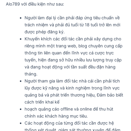
Alo789 với điều kiện như sau:
Người làm đại lý cần phải đáp ứng tiêu chuẩn về
trách nhiệm và phải đủ tuổi từ 18 tuổi trở lên mới
được phép đăng ký.
Khuyến khích các đối tác cần phải xây dựng cho
riêng mình một trang web, blog chuyên cung cấp
thông tin liên quan đến lĩnh vực cá cược trực
tuyến, hiện đang sở hữu nhiều lưu lượng truy cập
và đang hoạt động với tần suất đều đặn hàng
tháng.
Người tham gia làm đối tác nhà cái cần phải tích
lũy được kỹ năng và kinh nghiệm trong lĩnh vực
quảng bá và phát triển thương hiệu, Đảm bảo biết
cách triển khai kế
hoạch quảng cáo offline và online để thu hút
chính xác khách hàng mục tiêu.
Các hoạt động của từng đối tác cần được hệ
thống xét duyệt, giám sát thường xuyên để đảm